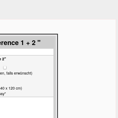
rence 1 + 2 "
e 2"
en, falls erwünscht)
240 x 120 cm)
ssy"