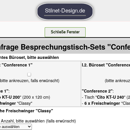
Stilnet-Design.de
frage Besprechungstisch-Sets "Confe
htes Büroset, bitte auswählen
t "Conference 1"
I.2. Büroset "Conferenc
(bitte ankreuzen, falls erwünscht)
(bitte ankreuz
:
:
e 1"
"Conference 2"
" (200 x 120 cm)
- Tisch "
" (
o KT-U 200
Cito KT-U 240
"Classy"
-
"Cla
chwinger
6 x Freischwinger
iche Freischwinger "Classy"
Anzahl, bitte auswählen (falls erwünscht)