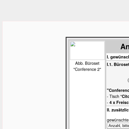
An
I. gewünsc
Abb. Büroset
I.1. Bürose
"Conference 2"
"Conferenc
- Tisch "
Cit
-
4 x Freis
II. zusätzl
gewünschte 