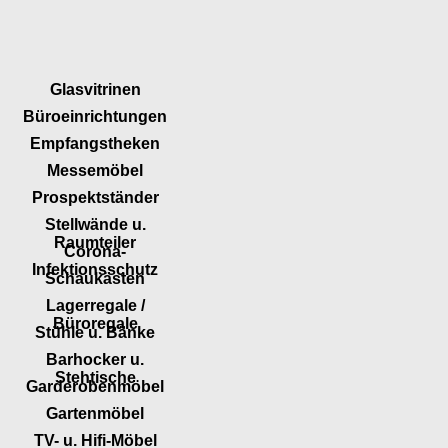
Glasvitrinen
Büroeinrichtungen
Empfangstheken
Messemöbel
Prospektständer
Stellwände u.
Raumteiler
Corona-
Infektionsschutz
Schaukästen
Lagerregale /
Büroregale
Stühle u. Bänke
Barhocker u.
Stehtische
Garderobenmöbel
Gartenmöbel
TV- u. Hifi-Möbel