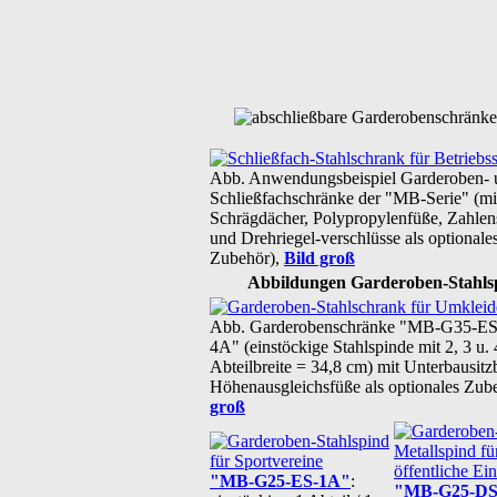
Abb. Anwendungsbeispiel Garderoben- 
Schließfachschränke der "MB-Serie" (mi
Schrägdächer, Polypropylenfüße, Zahlen
und Drehriegel-verschlüsse als optionale
Zubehör),
Bild groß
Abbildungen Garderoben-Stahls
Abb. Garderobenschränke "MB-G35-ES
4A" (einstöckige Stahlspinde mit 2, 3 u. 
Abteilbreite = 34,8 cm) mit Unterbausit
Höhenausgleichsfüße als optionales Zub
groß
"MB-G25-ES-1A"
:
"MB-G25-DS