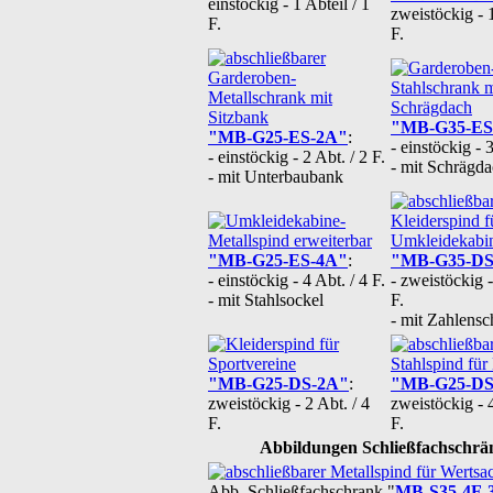
einstöckig - 1 Abteil / 1
zweistöckig - 1
F.
F.
"MB-G35-ES
"MB-G25-ES-2A"
:
- einstöckig - 3
- einstöckig - 2 Abt. / 2 F.
- mit Schrägd
- mit Unterbaubank
"MB-G25-ES-4A"
:
"MB-G35-DS
- einstöckig - 4 Abt. / 4 F.
- zweistöckig -
- mit Stahlsockel
F.
- mit Zahlensc
"MB-G25-DS-2A"
:
"MB-G25-DS
zweistöckig - 2 Abt. / 4
zweistöckig - 4
F.
F.
Abbildungen Schließfachschrä
Abb. Schließfachschrank "
MB-S35-4F-