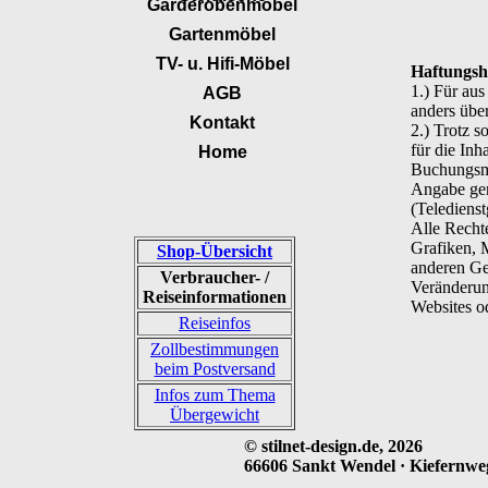
Garderobenmöbel
Gartenmöbel
TV- u. Hifi-Möbel
Haftungsh
1.) Für au
AGB
anders übe
Kontakt
2.) Trotz s
für die Inh
Home
Buchungsmo
Angabe ge
(Teledienst
Alle Recht
Grafiken, 
Shop-Übersicht
anderen Ge
Verbraucher- /
Veränderun
Reiseinformationen
Websites od
Reiseinfos
Zollbestimmungen
beim Postversand
Infos zum Thema
Übergewicht
© stilnet-design.de, 2026
66606 Sankt Wendel · Kiefernweg 