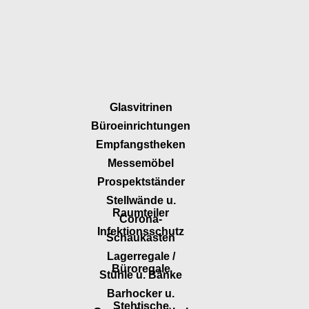
Glasvitrinen
Büroeinrichtungen
Empfangstheken
Messemöbel
Prospektständer
Stellwände u.
Raumteiler
Corona-
Infektionsschutz
Schaukästen
Lagerregale /
Büroregale
Stühle u. Bänke
Barhocker u.
Stehtische