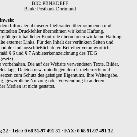
BIC: PBNKDEFF
Bank: Postbank Dortmund
inweis:
s dem Infomaterial unserer Lieferanten übernommenen und
rmittelten Druckfehler übernehmen wir keine Haftung.
orgfältiger inhaltlicher Kontrolle übernehmen wir keine Haftung
alte externer Links. Für den Inhalt der verlinkten Seiten und
dule sind ausschließlich deren Betreiber verantwortlich.
mäß § 6 und § 7 Anbieterkennzeichnung des TDG
gesetz)
e vorbehalten. Die auf der Website verwendeten Texte, Bilder,
Metatags, Dateien usw. unterliegen dem Urheberrecht und
setzen zum Schutz des geistigen Eigentums. Ihre Weitergabe,
g, gewerbliche Nutzung oder Verwendung in anderen
er Medien ist nicht gestattet.
22 · Tele.: 0 68 51-97 491 31
·
FAX: 0 68 51-97 491 32