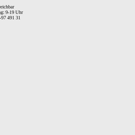
reichbar
ag: 9-19 Uhr
1-97 491 31