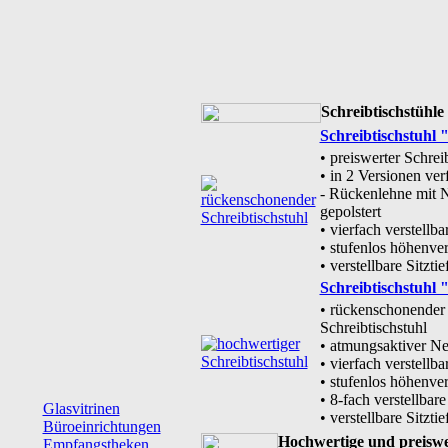
Schreibtischstühle
Schreibtischstuhl
• preiswerter Schrei
• in 2 Versionen ver
- Rückenlehne mit 
gepolstert
• vierfach verstellb
• stufenlos höhenver
• verstellbare Sitztie
Schreibtischstuhl
• rückenschonender
Schreibtischstuhl
• atmungsaktiver N
• vierfach verstellb
• stufenlos höhenver
• 8-fach verstellba
Glasvitrinen
• verstellbare Sitztie
Büroeinrichtungen
Hochwertige und preiswe
Empfangstheken