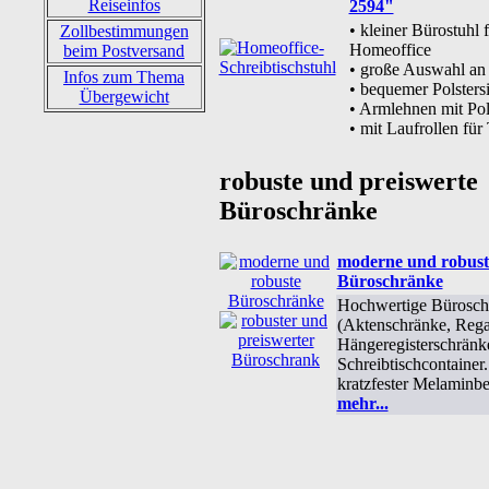
Reiseinfos
2594"
• kleiner Bürostuhl 
Zollbestimmungen
Homeoffice
beim Postversand
• große Auswahl an
Infos zum Thema
• bequemer Polstersi
Übergewicht
• Armlehnen mit Pol
• mit Laufrollen fü
robuste und preiswerte
Büroschränke
moderne und robust
Büroschränke
Hochwertige Bürosch
(Aktenschränke, Rega
Hängeregisterschränke
Schreibtischcontainer..
kratzfester Melaminb
mehr...