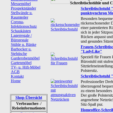
Schreibtischstühle und C
Messemöbel
Prospektständer
Schreibtischstuhl 
Stellwände u.
punktsynchron Me
Raumteiler
Besonders bequeme
Corona-
rückenschonender D
Infektionsschutz
einer patentierten R
Schaukästen
sich in jeder Sitzpo
Lagerregale /
Rücken anpasst und 
Büroregale
und gesundes Sitzen
Stühle u. Bänke
Frauen-Schreibtisc
Barhocker u.
"LadyLike"
Stehtische
Speziell für Frauen 
Garderobenmöbel
Bürostuhl mit stufen
Gartenmöbel
Sitztiefeneinstellu
TV- u. Hifi-Möbel
Polsterstiz.
AGB
Schreibtischstuhl
Kontakt
Home
Professioneller Dre
überzeugend bequem
zu einem besonders 
Der große Polstersit
Shop-Übersicht
angenehme Netzrück
Verbraucher- /
Sitz-Spaß pur.
Reiseinformationen
Homeoffice-Schrei