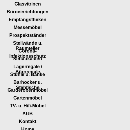
Glasvitrinen
Büroeinrichtungen
Empfangstheken
Messemöbel
Prospektständer
Stellwände u.
Raumteiler
Corona-
Infektionsschutz
Schaukästen
Lagerregale /
Büroregale
Stühle u. Bänke
Barhocker u.
Stehtische
Garderobenmöbel
Gartenmöbel
TV- u. Hifi-Möbel
AGB
Kontakt
Home