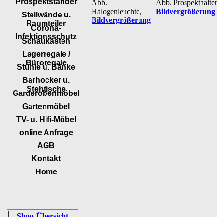
Prospektständer
Abb.
Abb. Prospekthalter
Halogenleuchte,
Bildvergrößerung
Stellwände u.
Bildvergrößerung
Raumteiler
Corona-
Infektionsschutz
Schaukästen
Lagerregale /
Büroregale
Stühle u. Bänke
Barhocker u.
Stehtische
Garderobenmöbel
Gartenmöbel
TV- u. Hifi-Möbel
online Anfrage
AGB
Kontakt
Home
Shop-Übersicht