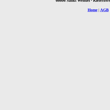
66606 Sankt Wendel · Kiefernweg
Home
|
AGB