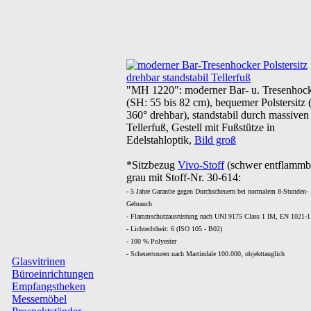
"MH 1220": moderner Bar- u. Tresenhoc
(SH: 55 bis 82 cm), bequemer Polstersitz
360° drehbar), standstabil durch massiven
Tellerfuß, Gestell mit Fußstütze in
Edelstahloptik,
Bild groß
*Sitzbezug
Vivo-Stoff
(schwer entflammb
grau mit Stoff-Nr. 30-614:
- 5 Jahre Garantie gegen Durchscheuern bei normalem 8-Stunden-
Gebrauch
- Flammschutzausrüstung nach UNI 9175 Class 1 IM, EN 1021-1
- Lichtechtheit: 6 (ISO 105 - B02)
- 100 % Polyester
- Scheuertouren nach Martindale 100.000, objekttauglich
Glasvitrinen
Büroeinrichtungen
Empfangstheken
Messemöbel