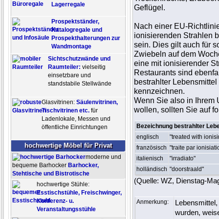
Lagerregale
Geflügel.
Prospektständer,
Nach einer EU-Richtlinie
Katalogregale und
ionisierenden Strahlen 
Prospekthalterungen zur
sein. Dies gilt auch für
Wandmontage
Zwiebeln auf dem Wochen
Sichtschutzwände und
eine mit ionisierender S
Raumteiler:
vielseitig
Restaurants sind ebenfall
einsetzbare und
bestrahlter Lebensmittel
standstabile Stellwände
kennzeichnen.
Wenn Sie also in Ihrem U
Glasvitrinen:
Säulenvitrinen,
wollen, sollten Sie auf 
Tischvitrinen etc.
für
Ladenlokale, Messen und
Bezeichnung bestrahlter Leben
öffentliche Einrichtungen
englisch
"treated with ionis
hochwertige Möbel für Privat
französisch
"traite par ionisia
moderne und
italienisch
"irradiato"
bequeme Barhocker
Barhocker,
holländisch
"doorstraald"
Stehtische und Bistrotische
(Quelle: WZ, Dienstag-Mag
hochwertige Stühle:
Esstischstühle, Freischwinger,
Konferenz- u.
Anmerkung:
Lebensmittel,
Veranstaltungsstühle
wurden, weise