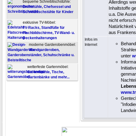
bequeme Schreibtischstühle:
Allerdings we
Drehstühle, Chefsessel und
Inhaltstoffe g
Schreibtischstühle für Kinder
u.a. Die Aus
nicht erforsc
exklusive TV-Möbel:
Natürlichkeit
TV-Racks, Standfüße für
aus Frankens
Flachbildschirme, TV-Wand- u.
Deckenhalterungen
Infos im
Behandl
moderne Garderobenmöbel:
Internet
Strahle
Wandgarderoben,
Garderobenständer, Schuhschränke u.
unter
w
Beistelltische
Inform
wetterfeste Gartenmöbel:
Initiat
Gartenstühle, Tische,
genmani
Gartenbänke und mehr...
Nachtei
Lebens
www.tr
Gentech
"Infodi
Landwir