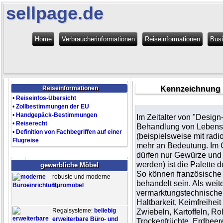
sellpage.de
Home
Verbraucherinformationen
Reiseinformationen
Bus
Kennzeichnung b
Reiseinformationen
•
Reiseinfos-Übersicht
•
Zollbestimmungen der EU
•
Handgepäck-Bestimmungen
Im Zeitalter von "Desig
•
Reiserecht
Behandlung von Lebensmi
•
Definition von Fachbegriffen auf einer
(beispielsweise mit rad
Flugreise
mehr an Bedeutung. Im 
dürfen nur Gewürze und 
werden) ist die Palette d
gewerbliche Möbel
So können französische 
robuste und moderne
behandelt sein. Als weit
Büromöbel
vermarktungstechnische
Haltbarkeit, Keimfreiheit
Regalsysteme:
beliebig
Zwiebeln, Kartoffeln, 
erweiterbare Büro- und
Trockenfrüchte, Erdbeere