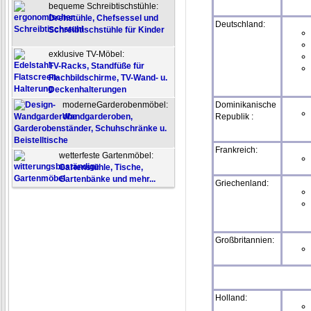
bequeme Schreibtischstühle:
Drehstühle, Chefsessel und
Deutschland:
Schreibtischstühle für Kinder
exklusive TV-Möbel:
TV-Racks, Standfüße für
Flachbildschirme, TV-Wand- u.
Deckenhalterungen
moderneGarderobenmöbel:
Dominikanische
Wandgarderoben,
Republik :
Garderobenständer, Schuhschränke u.
Beistelltische
Frankreich:
wetterfeste Gartenmöbel:
Gartenstühle, Tische,
Gartenbänke und mehr...
Griechenland:
Großbritannien:
Holland: