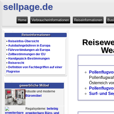
sellpage.de
Home
Verbraucherinformationen
Reiseinformationen
Bus
Reiseinformationen
Reisewe
•
Reiseinfos-Übersicht
•
Autobahngebühren in Europa
Wea
•
Fährverbindungen ab Europa
•
Zollbestimmungen der EU
•
Handgepäck-Bestimmungen
•
Reiserecht
•
Definition von Fachbegriffen auf einer
Flugreise
Pollenflugv
Pollenflugwah
Österreich vo
gewerbliche Möbel
Pollenflugvo
robuste und moderne
Surf- und Se
Büromöbel
Regalsysteme:
beliebig
erweiterbare Büro- und