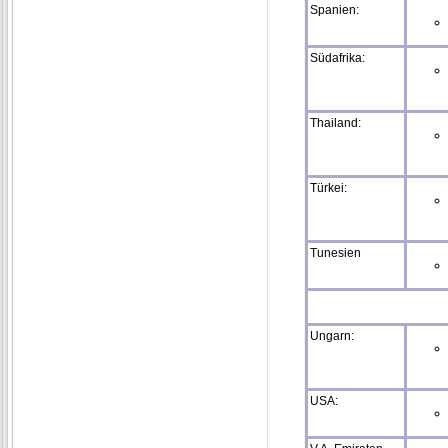
Spanien:
Südafrika:
Thailand:
Türkei:
Tunesien
Ungarn:
USA: