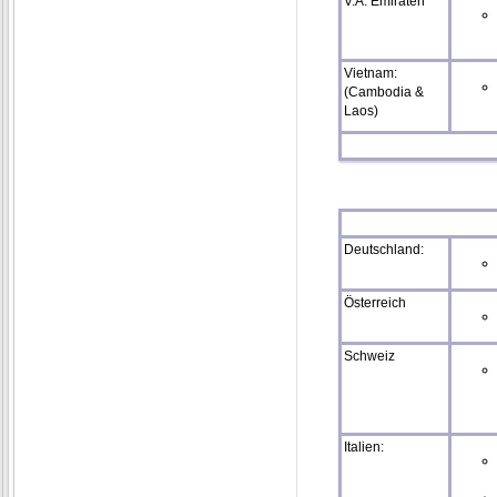
V.A. Emiraten
Vietnam:
(Cambodia &
Laos)
Deutschland:
Österreich
Schweiz
Italien: