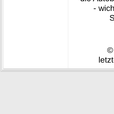
- wic
S
©
letz