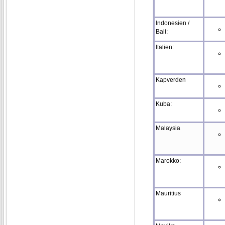
Indonesien /
Bali:
Italien:
Kapverden
Kuba:
Malaysia
Marokko:
Mauritius