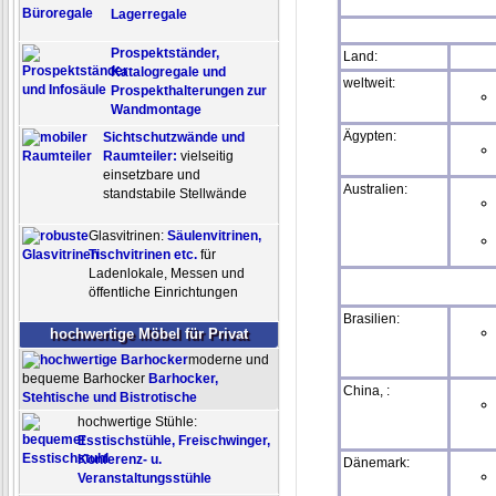
Lagerregale
Prospektständer,
Land:
Katalogregale und
weltweit:
Prospekthalterungen zur
Wandmontage
Ägypten:
Sichtschutzwände und
Raumteiler:
vielseitig
einsetzbare und
Australien:
standstabile Stellwände
Glasvitrinen:
Säulenvitrinen,
Tischvitrinen etc.
für
Ladenlokale, Messen und
öffentliche Einrichtungen
Brasilien:
hochwertige Möbel für Privat
moderne und
bequeme Barhocker
Barhocker,
China, :
Stehtische und Bistrotische
hochwertige Stühle:
Esstischstühle, Freischwinger,
Konferenz- u.
Dänemark:
Veranstaltungsstühle