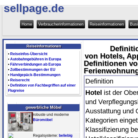
sellpage.de
Home
Verbraucherinformationen
Reiseinformationen
Bus
Reiseinformationen
Definit
•
Reiseinfos-Übersicht
von Hotels, A
•
Autobahngebühren in Europa
Definitionen v
•
Fährverbindungen ab Europa
Ferienwohnung
•
Zollbestimmungen der EU
•
Handgepäck-Bestimmungen
Definition
•
Reiserecht
•
Definition von Fachbegriffen auf einer
Flugreise
Hotel
ist der Obe
und Verpflegungsb
gewerbliche Möbel
Ausstattung und Q
robuste und moderne
Kategorien eingete
Büromöbel
Klassifizierung b
Regalsysteme:
beliebig