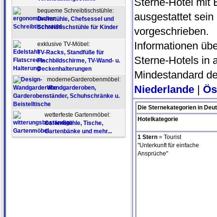
Sterne-Hotel mit 
bequeme Schreibtischstühle:
ausgestattet sein
Drehstühle, Chefsessel und
Schreibtischstühle für Kinder
vorgeschrieben.
Informationen übe
exklusive TV-Möbel:
TV-Racks, Standfüße für
Sterne-Hotels in
Flachbildschirme, TV-Wand- u.
Deckenhalterungen
Mindestandard de
moderneGarderobenmöbel:
Niederlande
|
Ös
Wandgarderoben,
Garderobenständer, Schuhschränke u.
Beistelltische
Die Sternekategorien in Deu
wetterfeste Gartenmöbel:
Hotelkategorie
Gartenstühle, Tische,
Gartenbänke und mehr...
1 Stern
= Tourist
"Unterkunft für einfache
Ansprüche"