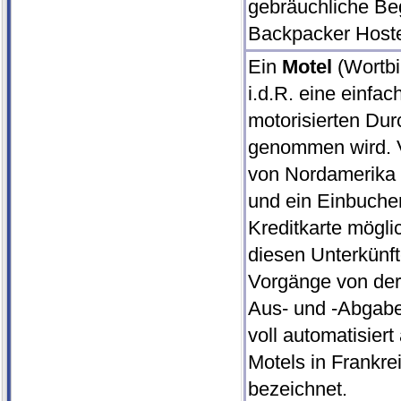
gebräuchliche Beg
Backpacker Hoste
Ein
Motel
(Wortbi
i.d.R. eine einfac
motorisierten Du
genommen wird. V
von Nordamerika s
und ein Einbuchen
Kreditkarte mögli
diesen Unterkünft
Vorgänge von der
Aus- und -Abgabe
voll automatisier
Motels in Frankre
bezeichnet.