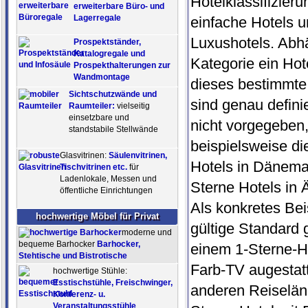
Hotelklassifizieru
erweiterbare Büro- und
Lagerregale
einfache Hotels un
Luxushotels. Abh
Prospektständer,
Katalogregale und
Kategorie ein Hot
Prospekthalterungen zur
Wandmontage
dieses bestimmte 
Sichtschutzwände und
sind genau defini
Raumteiler:
vielseitig
einsetzbare und
nicht vorgegeben
standstabile Stellwände
beispielsweise di
Glasvitrinen:
Säulenvitrinen,
Hotels in Dänemar
Tischvitrinen etc.
für
Ladenlokale, Messen und
Sterne Hotels in 
öffentliche Einrichtungen
Als konkretes Bei
hochwertige Möbel für Privat
gültige Standard 
moderne und
bequeme Barhocker
Barhocker,
einem 1-Sterne-H
Stehtische und Bistrotische
Farb-TV augestatt
hochwertige Stühle:
Esstischstühle, Freischwinger,
anderen Reiselän
Konferenz- u.
Veranstaltungsstühle